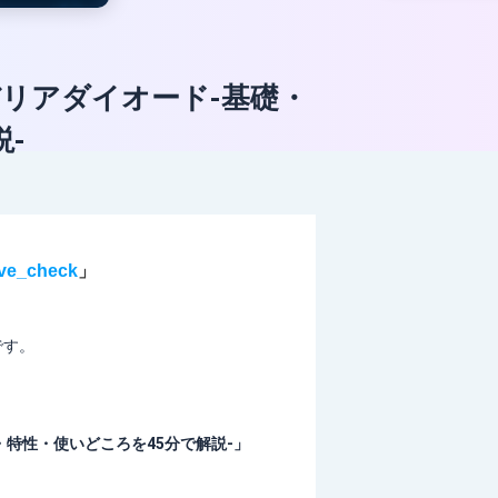
バリアダイオード-基礎・
-
live_check
」
です。
・特性・使いどころを45分で解説-
」