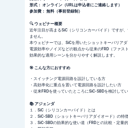
形式： オンライン（URLは申込者にご連絡します）
参加費： 無料（事前登録制）
🔍 ウェビナー概要
近年注目が高まるSiC（シリコンカーバイド）ですが、
ません。
本ウェビナーでは、SiCを用いたショットキーバリアダイ
電源効率やノイズなどの観点から従来のFRD（ファス
効果的な適用シーンを分かりやすく解説します。
🎯 こんな方におすすめ
・スイッチング電源回路を設計している方
・高効率化に重点を置いて電源回路を設計したい方
・従来FRDを使っていたところにSiC-SBDを検討して
📚 アジェンダ
１．SiC（シリコンカーバイド）とは
２．SiC-SBD（ショットキーバリアダイオード）の特
３．SiC-SBDの効果的な使い道（FRDとの比較・定量